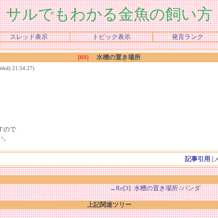
サルでもわかる金魚の飼い方
スレッド表示
トピック表示
発言ランク
[69]
水槽の置き場所
) 21:54:27)
すので
い。
記事引用
[
→Re[3]: 水槽の置き場所
/パンダ
上記関連ツリー