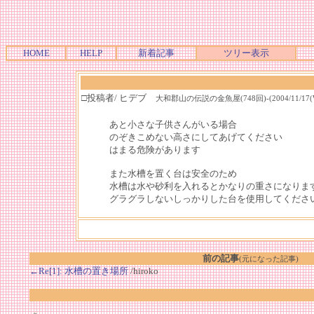
HOME
HELP
新着記事
ツリー表示
□投稿者/ ヒデブ
大和郡山の伝説の金魚屋(748回)-(2004/11/17(Wed
あと小さな子供さんがいる場合
のぞきこめない高さにしてあげてください
はまる危険があります
また水槽を置く台は安全のため
水槽は水や砂利を入れるとかなりの重さになりま
グラグラしないしっかりした台を使用してくださ
前の記事
(元になった記事)
←Re[1]: 水槽の置き場所
/hiroko