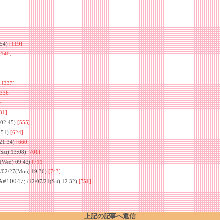
:54)
[119]
[140]
]
)
[337]
[336]
7]
81]
 02:45)
[555]
:51)
[624]
 21:34)
[660]
(Sat) 13:08)
[701]
1(Wed) 09:42)
[711]
2/02/27(Mon) 19:36)
[743]
#10047;
(12/07/21(Sat) 12:32)
[751]
上記の記事へ返信