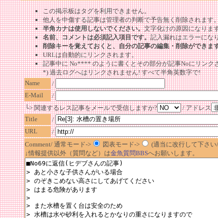
この掲示板はタグを利用できません。
他人を中傷する記事は管理者の判断で予告無く削除されます
半角カナは使用しないでください。
文字化けの原因になりま
名前、コメントは必須記入項目です。
記入漏れはエラーにな
削除キーを覚えておくと、自分の記事の編集・削除ができま
URLは自動的にリンクされます。
記事中に No**** のように書くとその部分が記事Noにリンクさ
*) 過去ログへはリンクされません! すべて半角英数字で!
Name
/
E-Mail
/
└> 関連するレス記事をメールで受信しますか?
/ アドレス
Title
/
URL
/
Comment/ 通常モード->
図表モード->
(適当に改行して下さい/半
↓情報提供以外（質問など）は
金魚質問BBS
へお願いします。