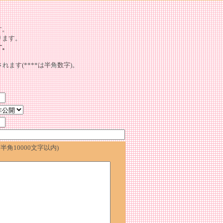
。
す。
ります。
す。
れます(****は半角数字)。
角10000文字以内)