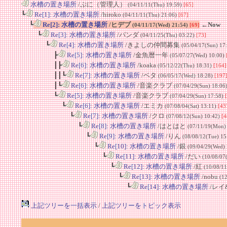
水槽の置き場所
/ぷに（管理人）
(04/11/11(Thu) 19:59)
[65]
┗
Re[1]: 水槽の置き場所
/hiroko
(04/11/11(Thu) 21:06)
[67]
┗
Re[2]: 水槽の置き場所
/ヒデブ
←Now
(04/11/17(Wed) 21:54)
[69]
┗
Re[3]: 水槽の置き場所
/パンダ
(04/11/25(Thu) 03:22)
[73]
┗
Re[4]: 水槽の置き場所
/きよしの仲間募集
(05/04/17(Sun) 17
┣
Re[5]: 水槽の置き場所
/金魚暦一年
(05/07/27(Wed) 10:00)
┃┣
Re[6]: 水槽の置き場所
/koaka
(05/12/22(Thu) 18:31)
[164]
┃┃┗
Re[7]: 水槽の置き場所
/ベタ
(06/05/17(Wed) 18:28)
[197
┃┗
Re[6]: 水槽の置き場所
/音楽クラブ
(07/04/29(Sun) 18:06
┗
Re[5]: 水槽の置き場所
/音楽クラブ
(07/04/29(Sun) 17:58)
┗
Re[6]: 水槽の置き場所
/エミカ
(07/08/04(Sat) 13:11)
[43
┗
Re[7]: 水槽の置き場所
/クロ
(07/08/12(Sun) 10:42)
[4
┗
Re[8]: 水槽の置き場所
/はとはと
(07/11/19(Mon)
┗
Re[9]: 水槽の置き場所
/りん
(08/08/12(Tue) 15
┗
Re[10]: 水槽の置き場所
/銀
(09/04/29(Wed)
┗
Re[11]: 水槽の置き場所
/だい
(10/08/07
┗
Re[12]: 水槽の置き場所
/紅
(10/08/1
┗
Re[13]: 水槽の置き場所
/nobu
(1
┗
Re[14]: 水槽の置き場所
/レイ&
上記ツリーを一括表示
/
上記ツリーをトピック表示