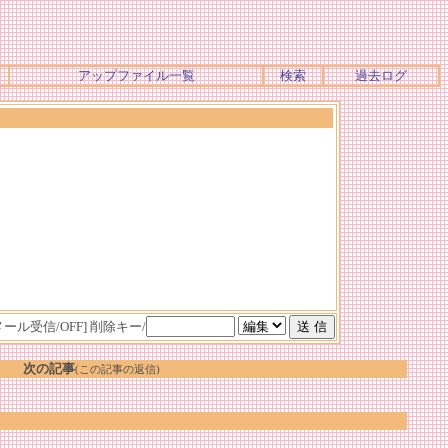
アップファイル一覧
検索
過去ログ
メール受信/OFF]
削除キー/
次の記事
(この記事の返信)