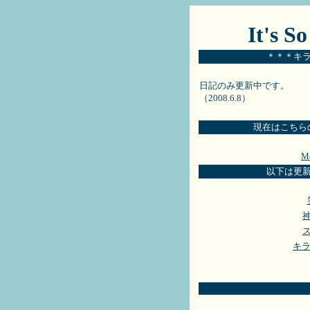
It's So
＊＊＊キ
日記のみ更新中です。
（2008.6.8）
現在はこちら
M
以下は更
キラ