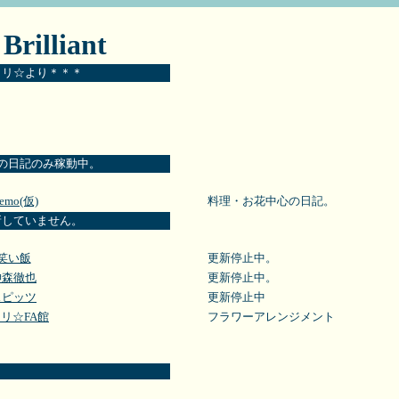
 Brilliant
ラリ☆より＊＊＊
の日記のみ稼動中。
emo(仮)
料理・お花中心の日記。
新していません。
笑い飯
更新停止中。
神森徹也
更新停止中。
スピッツ
更新停止中
リ☆FA館
フラワーアレンジメント