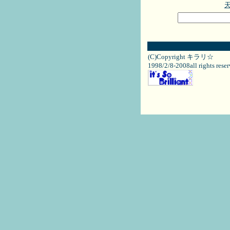
(C)Copyright キラリ☆
1998/2/8-2008all rights rese