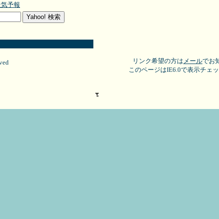
天気予報
リンク希望の方は
メール
でお
rved
このページはIE6.0で表示チェ