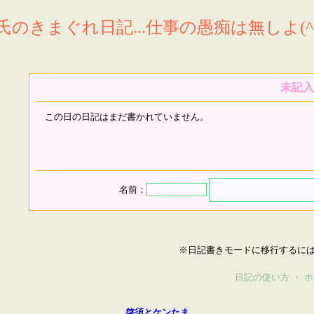
氏のきまぐれ日記...仕事の愚痴は無しよ(^^
未記入
この日の日記はまだ書かれていません。
名前：
※日記書きモードに移行するに
日記の使い方
・
ホ
啓須とケンたま