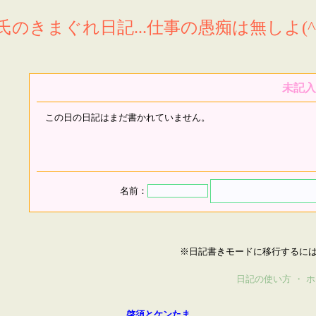
氏のきまぐれ日記...仕事の愚痴は無しよ(^^
未記入
この日の日記はまだ書かれていません。
名前：
※日記書きモードに移行するに
日記の使い方
・
ホ
啓須とケンたま