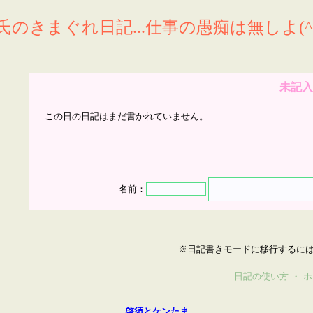
氏のきまぐれ日記...仕事の愚痴は無しよ(^^
未記入
この日の日記はまだ書かれていません。
名前：
※日記書きモードに移行するに
日記の使い方
・
ホ
啓須とケンたま