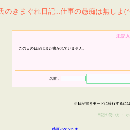
氏のきまぐれ日記...仕事の愚痴は無しよ(^^
未記入
この日の日記はまだ書かれていません。
名前：
※日記書きモードに移行するに
日記の使い方
・
ホ
啓須とケンたま