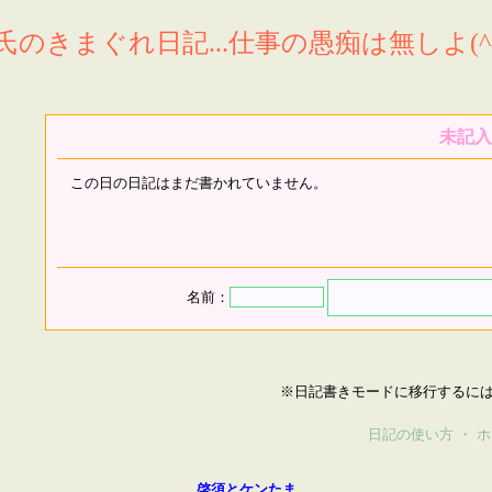
氏のきまぐれ日記...仕事の愚痴は無しよ(^^
未記入
この日の日記はまだ書かれていません。
名前：
※日記書きモードに移行するに
日記の使い方
・
ホ
啓須とケンたま