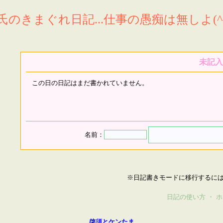
氏のきまぐれ日記...仕事の愚痴は無しよ(^^
未記入
この日の日記はまだ書かれていません。
名前：
※日記書きモードに移行するに
日記の使い方
・
ホ
啓須とケンたま