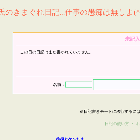
氏のきまぐれ日記...仕事の愚痴は無しよ(^^
未記入
この日の日記はまだ書かれていません。
名前：
※日記書きモードに移行するに
日記の使い方
・
ホ
啓須とケンたま