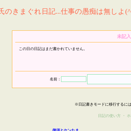
氏のきまぐれ日記...仕事の愚痴は無しよ(^^
未記入
この日の日記はまだ書かれていません。
名前：
※日記書きモードに移行するに
日記の使い方
・
ホ
啓須とケンたま