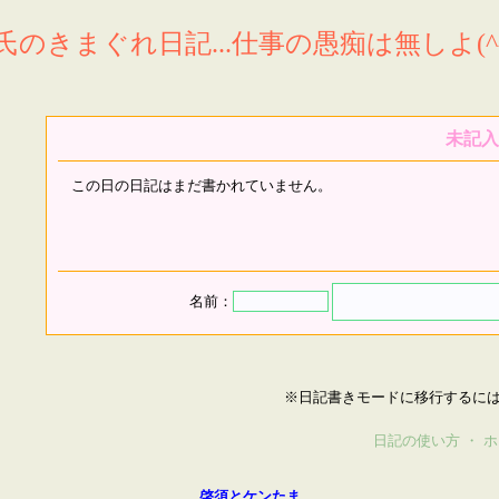
氏のきまぐれ日記...仕事の愚痴は無しよ(^^
未記入
この日の日記はまだ書かれていません。
名前：
※日記書きモードに移行するに
日記の使い方
・
ホ
啓須とケンたま