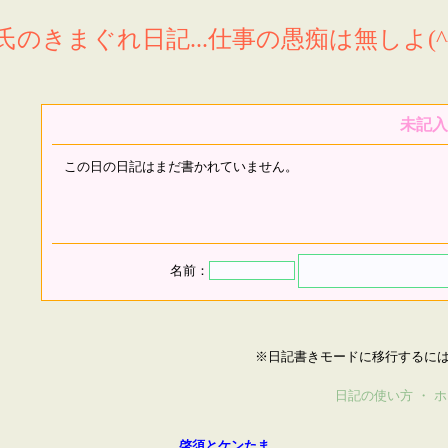
氏のきまぐれ日記...仕事の愚痴は無しよ(^^
未記入
この日の日記はまだ書かれていません。
名前：
※日記書きモードに移行するに
日記の使い方
・
ホ
啓須とケンたま