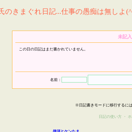
氏のきまぐれ日記...仕事の愚痴は無しよ(^^
未記入
この日の日記はまだ書かれていません。
名前：
※日記書きモードに移行するに
日記の使い方
・
ホ
啓須とケンたま