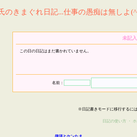
氏のきまぐれ日記...仕事の愚痴は無しよ(^^
未記入
この日の日記はまだ書かれていません。
名前：
※日記書きモードに移行するに
日記の使い方
・
ホ
啓須とケンたま