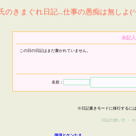
氏のきまぐれ日記...仕事の愚痴は無しよ(^^
未記入
この日の日記はまだ書かれていません。
名前：
※日記書きモードに移行するに
日記の使い方
・
ホ
啓須とケンたま