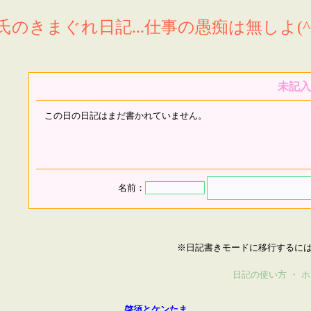
氏のきまぐれ日記...仕事の愚痴は無しよ(^^
未記入
この日の日記はまだ書かれていません。
名前：
※日記書きモードに移行するに
日記の使い方
・
ホ
啓須とケンたま