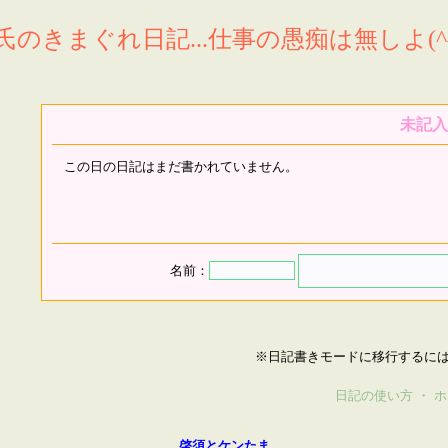
氏のきまぐれ日記...仕事の愚痴は無しよ(^^
未記入
この日の日記はまだ書かれていません。
名前：
※日記書きモードに移行するに
日記の使い方
・
ホ
啓須とケンたま