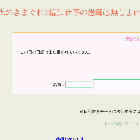
氏のきまぐれ日記...仕事の愚痴は無しよ(^^
未記入
この日の日記はまだ書かれていません。
名前：
※日記書きモードに移行するに
日記の使い方
・
ホ
啓須とケンたま