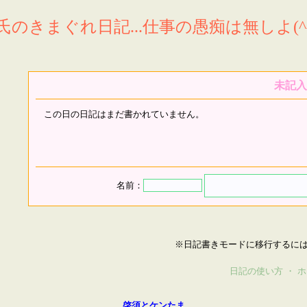
氏のきまぐれ日記...仕事の愚痴は無しよ(^^
未記入
この日の日記はまだ書かれていません。
名前：
※日記書きモードに移行するに
日記の使い方
・
ホ
啓須とケンたま