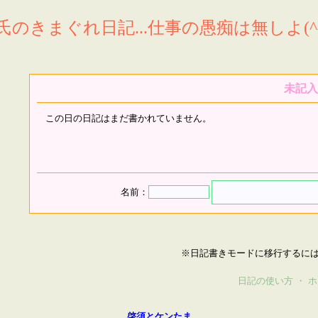
氏のきまぐれ日記...仕事の愚痴は無しよ(^^
未記入
この日の日記はまだ書かれていません。
名前：
※日記書きモードに移行するに
日記の使い方
・
ホ
啓須とケンたま