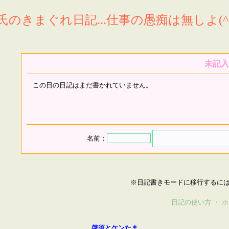
氏のきまぐれ日記...仕事の愚痴は無しよ(^^
未記入
この日の日記はまだ書かれていません。
名前：
※日記書きモードに移行するに
日記の使い方
・
ホ
啓須とケンたま