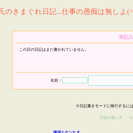
氏のきまぐれ日記...仕事の愚痴は無しよ(^^
未記入
この日の日記はまだ書かれていません。
名前：
※日記書きモードに移行するに
日記の使い方
・
ホ
啓須とケンたま