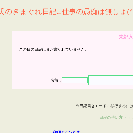
氏のきまぐれ日記...仕事の愚痴は無しよ(^^
未記入
この日の日記はまだ書かれていません。
名前：
※日記書きモードに移行するに
日記の使い方
・
ホ
啓須とケンたま