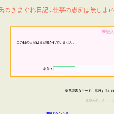
氏のきまぐれ日記...仕事の愚痴は無しよ(^^
未記入
この日の日記はまだ書かれていません。
名前：
※日記書きモードに移行するに
日記の使い方
・
ホ
啓須とケンたま