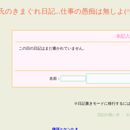
氏のきまぐれ日記...仕事の愚痴は無しよ(^^
未記入
この日の日記はまだ書かれていません。
名前：
※日記書きモードに移行するに
日記の使い方
・
ホ
啓須とケンたま