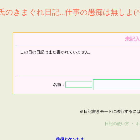
氏のきまぐれ日記...仕事の愚痴は無しよ(^^
未記入
この日の日記はまだ書かれていません。
名前：
※日記書きモードに移行するに
日記の使い方
・
ホ
啓須とケンたま