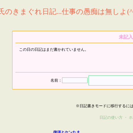
氏のきまぐれ日記...仕事の愚痴は無しよ(^^
未記入
この日の日記はまだ書かれていません。
名前：
※日記書きモードに移行するに
日記の使い方
・
ホ
啓須とケンたま