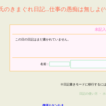
氏のきまぐれ日記...仕事の愚痴は無しよ(^^
未記入
この日の日記はまだ書かれていません。
名前：
※日記書きモードに移行するに
日記の使い方
・
ホ
啓須とケンたま