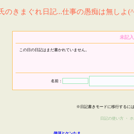
氏のきまぐれ日記...仕事の愚痴は無しよ(^^
未記入
この日の日記はまだ書かれていません。
名前：
※日記書きモードに移行するに
日記の使い方
・
ホ
啓須とケンたま