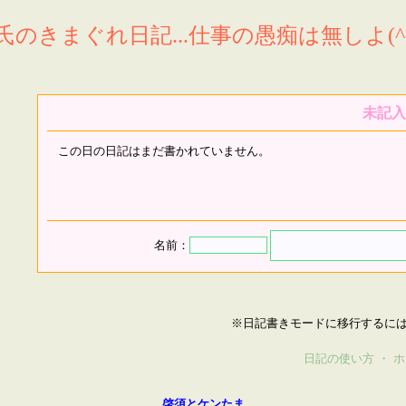
氏のきまぐれ日記...仕事の愚痴は無しよ(^^
未記入
この日の日記はまだ書かれていません。
名前：
※日記書きモードに移行するに
日記の使い方
・
ホ
啓須とケンたま