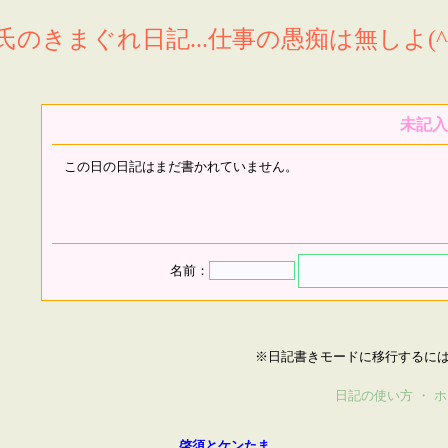
氏のきまぐれ日記...仕事の愚痴は無しよ(^^
未記入
この日の日記はまだ書かれていません。
名前：
※日記書きモードに移行するに
日記の使い方
・
ホ
啓須とケンたま