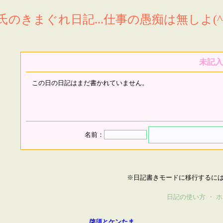
氏のきまぐれ日記...仕事の愚痴は無しよ(^^
未記入
この日の日記はまだ書かれていません。
名前：
※日記書きモードに移行するに
日記の使い方
・
ホ
啓須とケンたま