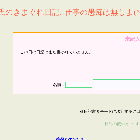
氏のきまぐれ日記...仕事の愚痴は無しよ(^^
未記入
この日の日記はまだ書かれていません。
名前：
※日記書きモードに移行するに
日記の使い方
・
ホ
啓須とケンたま