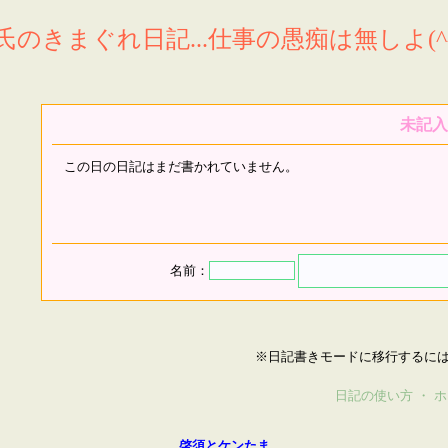
氏のきまぐれ日記...仕事の愚痴は無しよ(^^
未記入
この日の日記はまだ書かれていません。
名前：
※日記書きモードに移行するに
日記の使い方
・
ホ
啓須とケンたま