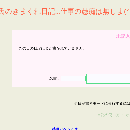
氏のきまぐれ日記...仕事の愚痴は無しよ(^^
未記入
この日の日記はまだ書かれていません。
名前：
※日記書きモードに移行するに
日記の使い方
・
ホ
啓須とケンたま