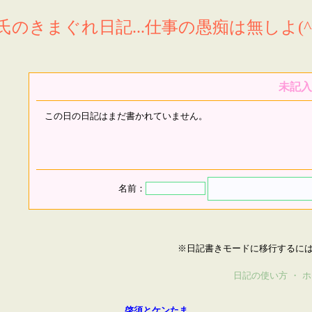
氏のきまぐれ日記...仕事の愚痴は無しよ(^^
未記入
この日の日記はまだ書かれていません。
名前：
※日記書きモードに移行するに
日記の使い方
・
ホ
啓須とケンたま