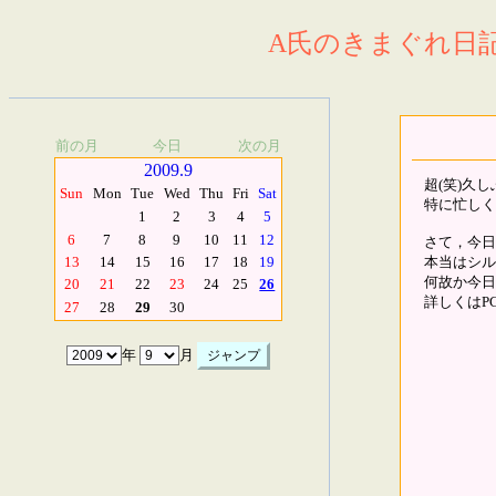
A氏のきまぐれ日記.
前の月
今日
次の月
2009.9
超(笑)久
Sun
Mon
Tue
Wed
Thu
Fri
Sat
特に忙しく
1
2
3
4
5
6
7
8
9
10
11
12
さて，今日
本当はシル
13
14
15
16
17
18
19
何故か今日
20
21
22
23
24
25
26
詳しくはP
27
28
29
30
年
月