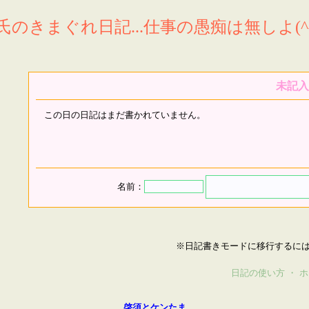
氏のきまぐれ日記...仕事の愚痴は無しよ(^^
未記入
この日の日記はまだ書かれていません。
名前：
※日記書きモードに移行するに
日記の使い方
・
ホ
啓須とケンたま