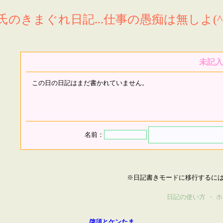
氏のきまぐれ日記...仕事の愚痴は無しよ(^^
未記入
この日の日記はまだ書かれていません。
名前：
※日記書きモードに移行するに
日記の使い方
・
ホ
啓須とケンたま