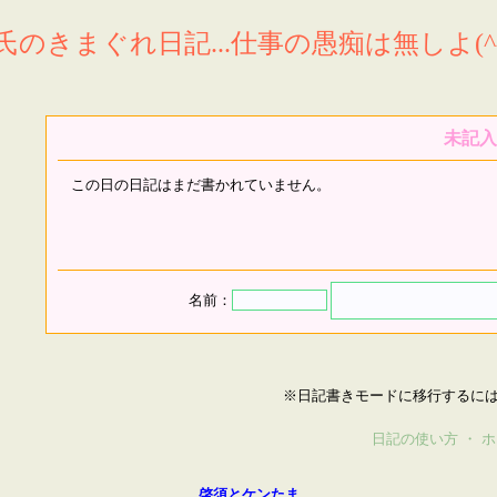
氏のきまぐれ日記...仕事の愚痴は無しよ(^^
未記入
この日の日記はまだ書かれていません。
名前：
※日記書きモードに移行するに
日記の使い方
・
ホ
啓須とケンたま