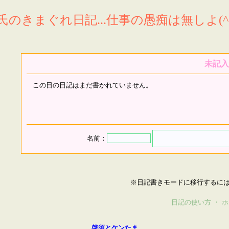
氏のきまぐれ日記...仕事の愚痴は無しよ(^^
未記入
この日の日記はまだ書かれていません。
名前：
※日記書きモードに移行するに
日記の使い方
・
ホ
啓須とケンたま