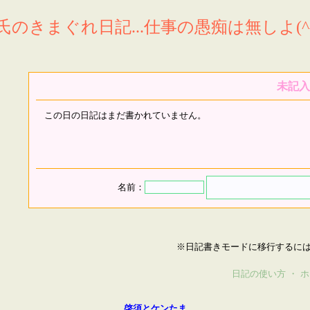
氏のきまぐれ日記...仕事の愚痴は無しよ(^^
未記入
この日の日記はまだ書かれていません。
名前：
※日記書きモードに移行するに
日記の使い方
・
ホ
啓須とケンたま