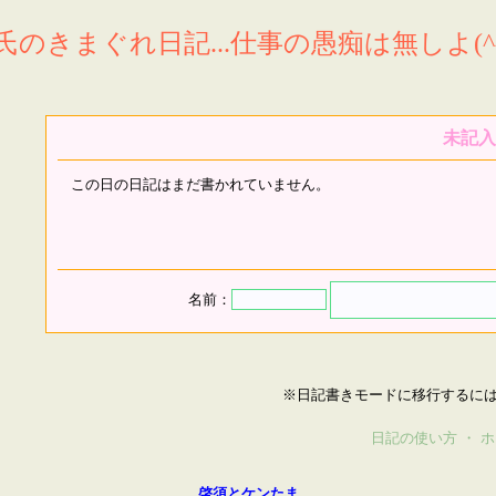
氏のきまぐれ日記...仕事の愚痴は無しよ(^^
未記入
この日の日記はまだ書かれていません。
名前：
※日記書きモードに移行するに
日記の使い方
・
ホ
啓須とケンたま