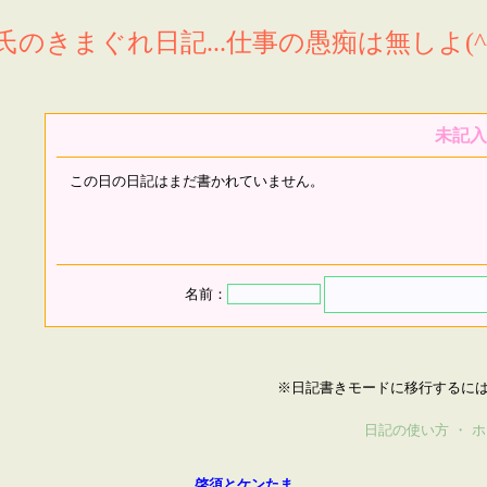
氏のきまぐれ日記...仕事の愚痴は無しよ(^^
未記入
この日の日記はまだ書かれていません。
名前：
※日記書きモードに移行するに
日記の使い方
・
ホ
啓須とケンたま