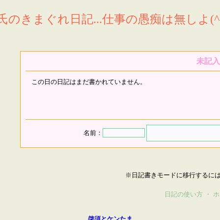
氏のきまぐれ日記...仕事の愚痴は無しよ(^^
未記入
この日の日記はまだ書かれていません。
名前：
※日記書きモードに移行するに
日記の使い方
・
ホ
啓須とケンたま