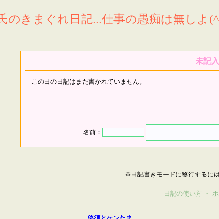
氏のきまぐれ日記...仕事の愚痴は無しよ(^^
未記入
この日の日記はまだ書かれていません。
名前：
※日記書きモードに移行するに
日記の使い方
・
ホ
啓須とケンたま