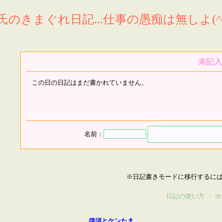
氏のきまぐれ日記...仕事の愚痴は無しよ(^^
未記入
この日の日記はまだ書かれていません。
名前：
※日記書きモードに移行するに
日記の使い方
・
ホ
啓須とケンたま