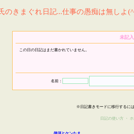
氏のきまぐれ日記...仕事の愚痴は無しよ(^^
未記入
この日の日記はまだ書かれていません。
名前：
※日記書きモードに移行するに
日記の使い方
・
ホ
啓須とケンたま