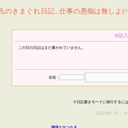
氏のきまぐれ日記...仕事の愚痴は無しよ(^^
未記入
この日の日記はまだ書かれていません。
名前：
※日記書きモードに移行するに
日記の使い方
・
ホ
啓須とケンたま