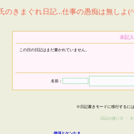
氏のきまぐれ日記...仕事の愚痴は無しよ(^^
未記入
この日の日記はまだ書かれていません。
名前：
※日記書きモードに移行するに
日記の使い方
・
ホ
啓須とケンたま